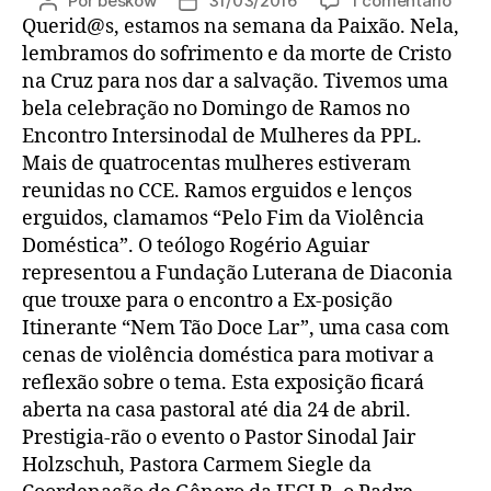
Por
beskow
31/03/2016
1 comentário
Autor
Data
Casa
Querid@s, estamos na semana da Paixão. Nela,
do
de
Com
post
publicação
lembramos do sofrimento e da morte de Cristo
X
na Cruz para nos dar a salvação. Tivemos uma
Nem
bela celebração no Domingo de Ramos no
Tão
Encontro Intersinodal de Mulheres da PPL.
Doce
Mais de quatrocentas mulheres estiveram
Lar
reunidas no CCE. Ramos erguidos e lenços
erguidos, clamamos “Pelo Fim da Violência
Doméstica”. O teólogo Rogério Aguiar
representou a Fundação Luterana de Diaconia
que trouxe para o encontro a Ex-posição
Itinerante “Nem Tão Doce Lar”, uma casa com
cenas de violência doméstica para motivar a
reflexão sobre o tema. Esta exposição ficará
aberta na casa pastoral até dia 24 de abril.
Prestigia-rão o evento o Pastor Sinodal Jair
Holzschuh, Pastora Carmem Siegle da