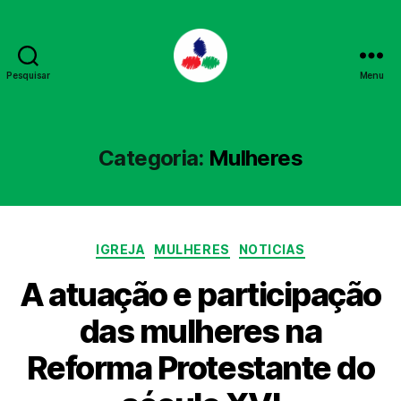
Pesquisar
Menu
PPL
Categoria:
Mulheres
Categorias
IGREJA
MULHERES
NOTICIAS
A atuação e participação
das mulheres na
Reforma Protestante do