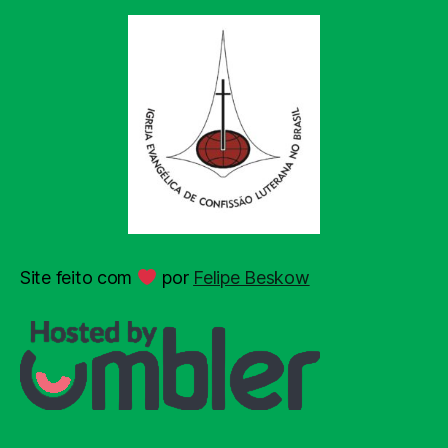
Site feito com
por
Felipe Beskow