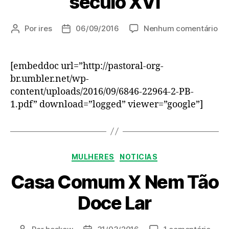
século XVI
em
Por
ires
06/09/2016
Nenhum comentário
Autor
Data
A
do
de
at
post
publicação
e
[embeddoc url=”http://pastoral-org-
par
br.umbler.net/wp-
da
content/uploads/2016/09/6846-22964-2-PB-
mu
1.pdf” download=”logged” viewer=”google”]
na
Re
Pro
do
séc
Categorias
MULHERES
NOTICIAS
XV
Casa Comum X Nem Tão
Doce Lar
em