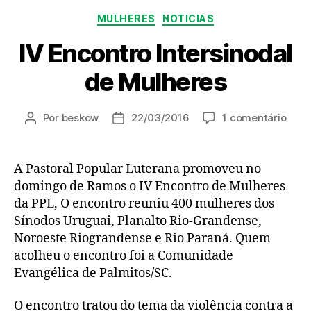
Categorias
MULHERES
NOTICIAS
IV Encontro Intersinodal
de Mulheres
em
Por
beskow
22/03/2016
1 comentário
Autor
Data
IV
do
de
Enco
post
publicação
Inter
A Pastoral Popular Luterana promoveu no
de
domingo de Ramos o IV Encontro de Mulheres
Mulh
da PPL, O encontro reuniu 400 mulheres dos
Sínodos Uruguai, Planalto Rio-Grandense,
Noroeste Riograndense e Rio Paraná. Quem
acolheu o encontro foi a Comunidade
Evangélica de Palmitos/SC.
O encontro tratou do tema da violência contra a