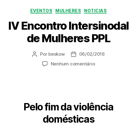
Categorias
EVENTOS
MULHERES
NOTICIAS
IV Encontro Intersinodal
de Mulheres PPL
Por
beskow
06/02/2016
Autor
Data
do
de
em
Nenhum comentário
post
publicação
IV
Encontro
Intersinodal
de
Mulheres
Pelo fim da violência
PPL
domésticas