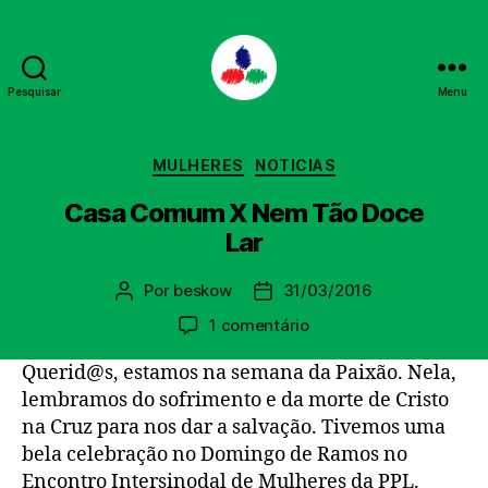
Pesquisar
Menu
PPL
Categorias
MULHERES
NOTICIAS
Casa Comum X Nem Tão Doce
Lar
Por
beskow
31/03/2016
Autor
Data
do
de
em
1 comentário
post
publicação
Casa
Querid@s, estamos na semana da Paixão. Nela,
Comum
X
lembramos do sofrimento e da morte de Cristo
Nem
na Cruz para nos dar a salvação. Tivemos uma
Tão
bela celebração no Domingo de Ramos no
Doce
Encontro Intersinodal de Mulheres da PPL.