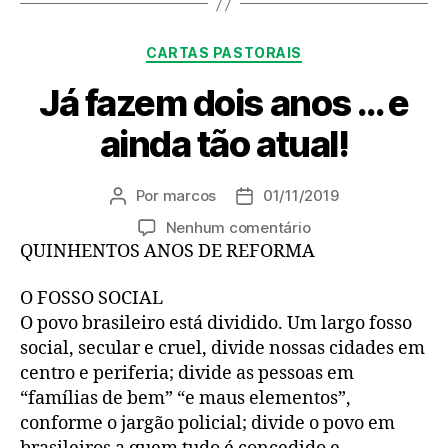
Categorias
CARTAS PASTORAIS
Já fazem dois anos … e
ainda tão atual!
Por
marcos
01/11/2019
Autor
Data
do
de
em
Nenhum comentário
post
publicação
Já
QUINHENTOS ANOS DE REFORMA
fazem
dois
O FOSSO SOCIAL
anos
O povo brasileiro está dividido. Um largo fosso
…
social, secular e cruel, divide nossas cidades em
e
centro e periferia; divide as pessoas em
ainda
“famílias de bem” “e maus elementos”,
tão
conforme o jargão policial; divide o povo em
atual!