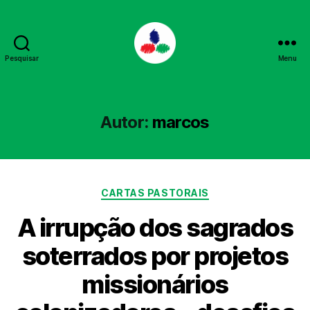
Pesquisar
Menu
PPL
Autor:
marcos
Categorias
CARTAS PASTORAIS
A irrupção dos sagrados
soterrados por projetos
missionários