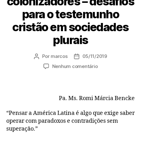
colonizadores – desafios
para o testemunho
cristão em sociedades
plurais
Por
marcos
05/11/2019
Autor
Data
do
de
em
Nenhum comentário
post
publicação
A
irrupção
dos
sagrados
Pa. Ms. Romi Márcia Bencke
soterrados
por
“Pensar a América Latina é algo que exige saber
projetos
operar com paradoxos e contradições sem
missionários
colonizadores
superação.”
–