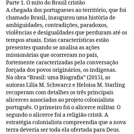
desafios
Parte 1. O mito do Brasil cristão
para
A chegada dos portugueses ao território, que foi
o
chamado Brasil, inaugurou uma história de
testemunho
ambiguidades, contradições, paradoxos,
cristão
violências e desigualdades que perduram até os
em
tempos atuais. Estas características estão
sociedades
presentes quando se analisa as ações
plurais
missionárias que ocorreram no país,
fortemente caracterizadas pela conversação
forçada dos povos originários, os indígenas.
Na obra “Brasil: uma Biografia” (2015), as
autoras Lilia M. Schwarcz e Heloisa M. Starling
recuperam com detalhes os três principais
alicerces associados ao projeto colonialista
português. O primeiro foi o alicerce militar. O
segundo o alicerce foi a religião cristã. A
estratégia colonialista compreendia que a nova
terra deveria ser toda ela ofertada para Deus.