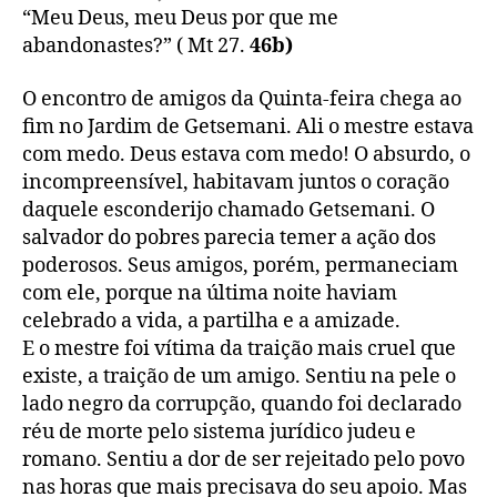
post
publicação
E
“Meu Deus, meu Deus por que me
o
abandonastes?” ( Mt 27.
46b)
Galileu
foi
O encontro de amigos da Quinta-feira chega ao
morto…
fim no Jardim de Getsemani. Ali o mestre estava
com medo. Deus estava com medo! O absurdo, o
incompreensível, habitavam juntos o coração
daquele esconderijo chamado Getsemani. O
salvador do pobres parecia temer a ação dos
poderosos. Seus amigos, porém, permaneciam
com ele, porque na última noite haviam
celebrado a vida, a partilha e a amizade.
E o mestre foi vítima da traição mais cruel que
existe, a traição de um amigo. Sentiu na pele o
lado negro da corrupção, quando foi declarado
réu de morte pelo sistema jurídico judeu e
romano. Sentiu a dor de ser rejeitado pelo povo
nas horas que mais precisava do seu apoio. Mas