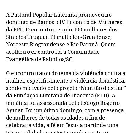
Enco
post
publicação
Inter
A Pastoral Popular Luterana promoveu no
de
domingo de Ramos o IV Encontro de Mulheres
Mulh
da PPL, O encontro reuniu 400 mulheres dos
Sínodos Uruguai, Planalto Rio-Grandense,
Noroeste Riograndense e Rio Paraná. Quem
acolheu o encontro foi a Comunidade
Evangélica de Palmitos/SC.
O encontro tratou do tema da violência contra a
mulher, especificamente a violência doméstica,
sendo motivado pelo projeto “Nem tão doce lar”
da Fundação Luterana de Diaconia (FLD). A
temática foi assessorada pelo teólogo Rogério
Aguiar. Foi um ótimo domingo, com a presença
de mulheres de todas as idades a fim de
celebrar a vida, a fé em Jesus a partir de uma
triste realidade que testemunha contra o