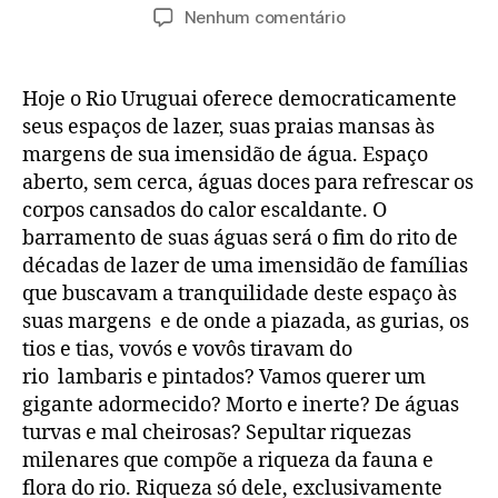
do
de
em
Nenhum comentário
post
publicação
Celebração
em
favor
Hoje o Rio Uruguai oferece democraticamente
do
seus espaços de lazer, suas praias mansas às
Rio
margens de sua imensidão de água. Espaço
Uruguai
aberto, sem cerca, águas doces para refrescar os
corpos cansados do calor escaldante. O
barramento de suas águas será o fim do rito de
décadas de lazer de uma imensidão de famílias
que buscavam a tranquilidade deste espaço às
suas margens e de onde a piazada, as gurias, os
tios e tias, vovós e vovôs tiravam do
rio lambaris e pintados? Vamos querer um
gigante adormecido? Morto e inerte? De águas
turvas e mal cheirosas? Sepultar riquezas
milenares que compõe a riqueza da fauna e
flora do rio. Riqueza só dele, exclusivamente