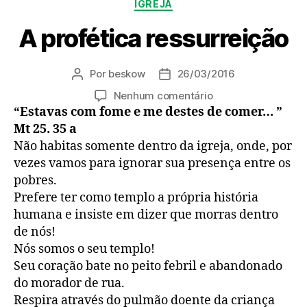
Categorias
IGREJA
A profética ressurreição
Por
beskow
26/03/2016
Autor
Data
do
de
em
Nenhum comentário
post
publicação
A
“Estavas com fome e me destes de comer… ”
profética
Mt 25. 35 a
ressurreição
Não habitas somente dentro da igreja, onde, por
vezes vamos para ignorar sua presença entre os
pobres.
Prefere ter como templo a própria história
humana e insiste em dizer que morras dentro
de nós!
Nós somos o seu templo!
Seu coração bate no peito febril e abandonado
do morador de rua.
Respira através do pulmão doente da criança