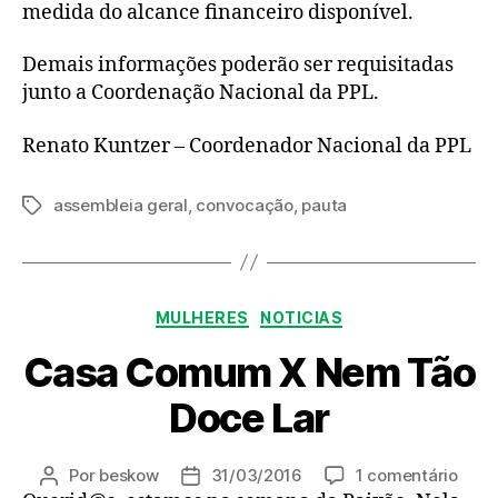
medida do alcance financeiro disponível.
Demais informações poderão ser requisitadas
junto a Coordenação Nacional da PPL.
Renato Kuntzer – Coordenador Nacional da PPL
assembleia geral
,
convocação
,
pauta
Tags
Categorias
MULHERES
NOTICIAS
Casa Comum X Nem Tão
Doce Lar
em
Por
beskow
31/03/2016
1 comentário
Autor
Data