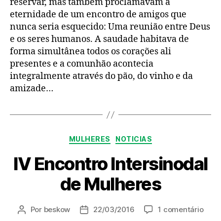
reservar, mas também proclamavam a
eternidade de um encontro de amigos que
nunca seria esquecido: Uma reunião entre Deus
e os seres humanos. A saudade habitava de
forma simultânea todos os corações ali
presentes e a comunhão acontecia
integralmente através do pão, do vinho e da
amizade…
Categorias
MULHERES
NOTICIAS
IV Encontro Intersinodal
de Mulheres
em
Por
beskow
22/03/2016
1 comentário
Autor
Data
IV
do
de