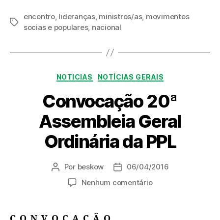
encontro
,
lideranças
,
ministros/as
,
movimentos
Tags
socias e populares
,
nacional
Categorias
NOTICIAS
NOTÍCIAS GERAIS
Convocação 20ª
Assembleia Geral
Ordinária da PPL
Por
beskow
06/04/2016
Autor
Data
do
de
em
Nenhum comentário
post
publicação
Convocação
20ª
Assembleia
C O N V O C A Ç Ã O