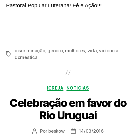
Pastoral Popular Luterana! Fé e Ação!!!
discriminação
,
genero
,
mulheres
,
vida
,
violencia
Tags
domestica
Categorias
IGREJA
NOTICIAS
Celebração em favor do
Rio Uruguai
Por
beskow
14/03/2016
Autor
Data