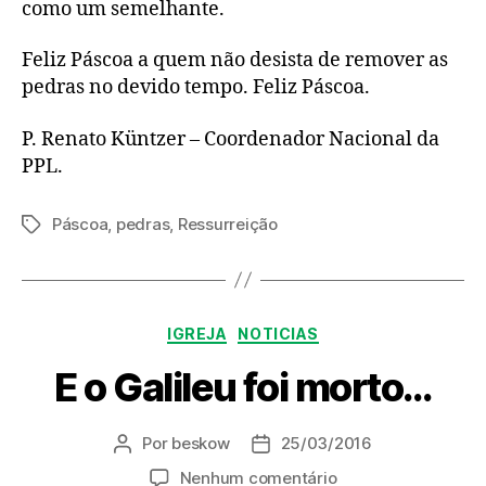
como um semelhante.
Feliz Páscoa a quem não desista de remover as
pedras no devido tempo. Feliz Páscoa.
P. Renato Küntzer – Coordenador Nacional da
PPL.
Páscoa
,
pedras
,
Ressurreição
Tags
Categorias
IGREJA
NOTICIAS
E o Galileu foi morto…
Por
beskow
25/03/2016
Autor
Data
do
de
em
Nenhum comentário