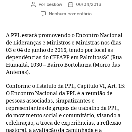
Por
beskow
06/04/2016
Autor
Data
do
de
em
Nenhum comentário
post
publicação
Encontro
Nacional
de
A PPL estará promovendo o Encontro Nacional
Lideranças,
de Lideranças e Ministros e Ministras nos dias
Ministros
03 e 04 de junho de 2016, tendo por local as
e
dependências do CEFAPP em Palmitos/SC (Rua
Ministras
Humaitá, 1030 – Bairro Bortolanza (Morro das
da
Antenas).
PPL
Conforme o Estatuto da PPL, Capítulo VI, Art. 15:
O Encontro Nacional da PPL é a reunião de
pessoas associadas, simpatizantes e
representantes de grupos de trabalho da PPL,
do movimento social e comunitário, visando a
celebração, a troca de experiências, a reflexão
pastoral, a avaliação da caminhada e a