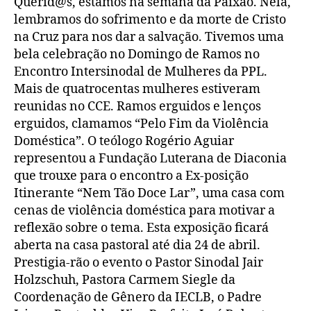
Casa
Querid@s, estamos na semana da Paixão. Nela,
do
de
Com
post
publicação
lembramos do sofrimento e da morte de Cristo
X
na Cruz para nos dar a salvação. Tivemos uma
Nem
bela celebração no Domingo de Ramos no
Tão
Encontro Intersinodal de Mulheres da PPL.
Doce
Mais de quatrocentas mulheres estiveram
Lar
reunidas no CCE. Ramos erguidos e lenços
erguidos, clamamos “Pelo Fim da Violência
Doméstica”. O teólogo Rogério Aguiar
representou a Fundação Luterana de Diaconia
que trouxe para o encontro a Ex-posição
Itinerante “Nem Tão Doce Lar”, uma casa com
cenas de violência doméstica para motivar a
reflexão sobre o tema. Esta exposição ficará
aberta na casa pastoral até dia 24 de abril.
Prestigia-rão o evento o Pastor Sinodal Jair
Holzschuh, Pastora Carmem Siegle da
Coordenação de Gênero da IECLB, o Padre