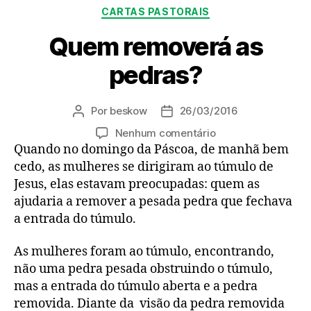
Categorias
CARTAS PASTORAIS
Quem removerá as
pedras?
Por
beskow
26/03/2016
Autor
Data
do
de
em
Nenhum comentário
post
publicação
Quem
Quando no domingo da Páscoa, de manhã bem
removerá
cedo, as mulheres se dirigiram ao túmulo de
as
Jesus, elas estavam preocupadas: quem as
pedras?
ajudaria a remover a pesada pedra que fechava
a entrada do túmulo.
As mulheres foram ao túmulo, encontrando,
não uma pedra pesada obstruindo o túmulo,
mas a entrada do túmulo aberta e a pedra
removida. Diante da visão da pedra removida