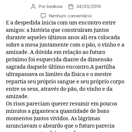
Por
beskow
24/03/2016
Autor
Data
do
de
em
Nenhum comentário
post
publicação
Pão,
E a despedida inicia com um encontro entre
Vinho,
amigos: a história que construíram juntos
Amizade
durante aqueles últimos anos ali era colocada
sobre a mesa juntamente com o pão, o vinho e a
amizade. A dúvida em relação ao futuro
próximo foi esquecida diante da dimensão
sagrada daquele último encontro.A partilha
ultrapassava os limites da física e o mestre
repartia seu próprio sangue e seu próprio corpo
entre os seus, através do pão, do vinho e da
amizade.
Os risos pareciam querer resumir em poucos
minutos a gigantesca quantidade de bons
momentos juntos vividos. As lágrimas
anunciavam o absurdo que o futuro parecia