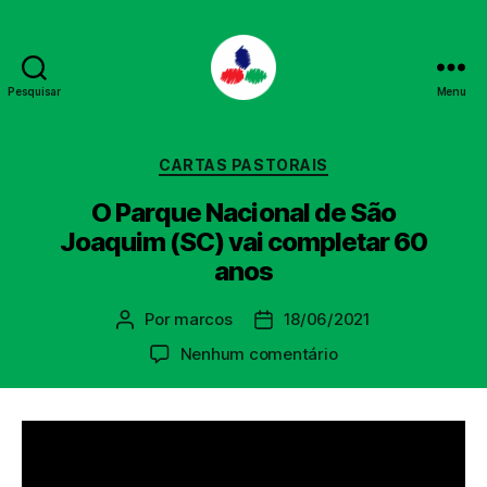
Pesquisar
Menu
PPL
Categorias
CARTAS PASTORAIS
O Parque Nacional de São
Joaquim (SC) vai completar 60
anos
Por
marcos
18/06/2021
Autor
Data
do
de
em
Nenhum comentário
post
publicação
O
Parque
Nacional
de
São