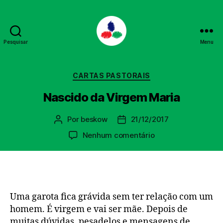
Pesquisar
Menu
PPL
Categorias
CARTAS PASTORAIS
Nascido da Virgem Maria
Por
beskow
21/12/2017
Autor
Data
do
de
em
Nenhum comentário
post
publicação
Nascido
da
Virgem
Maria
Uma garota fica grávida sem ter relação com um
homem. É virgem e vai ser mãe. Depois de
muitas dúvidas, pesadelos e mensagens de