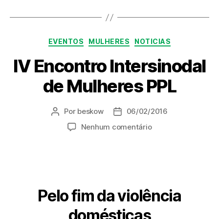
Categorias
EVENTOS
MULHERES
NOTICIAS
IV Encontro Intersinodal
de Mulheres PPL
Por
beskow
06/02/2016
Autor
Data
do
de
em
Nenhum comentário
post
publicação
IV
Encontro
Intersinodal
de
Mulheres
Pelo fim da violência
PPL
domésticas