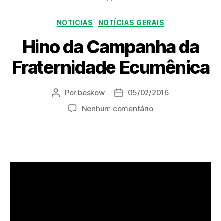
Categorias
NOTICIAS
NOTÍCIAS GERAIS
Hino da Campanha da
Fraternidade Ecumênica
Por
beskow
05/02/2016
Autor
Data
do
de
em
Nenhum comentário
post
publicação
Hino
da
Campanha
da
Fraternidade
Ecumênica