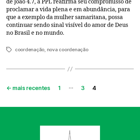
de João 4.7, a PPL reafirma seu compromisso de
proclamar a vida plena e em abundância, para
que a exemplo da mulher samaritana, possa
continuar sendo sinal visível do amor de Deus
no Brasil e no mundo.
coordenação
,
nova coordenação
Tags
Paginação
…
←
mais recentes
1
3
4
de
posts