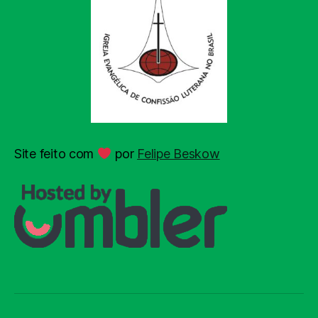
Site feito com
por
Felipe Beskow