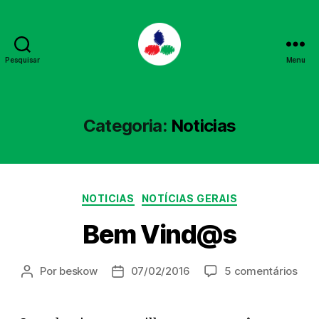
Pesquisar
Menu
PPL
Categoria:
Noticias
Categorias
NOTICIAS
NOTÍCIAS GERAIS
Bem Vind@s
em
Por
beskow
07/02/2016
5 comentários
Autor
Data
Be
do
de
Vin
post
publicação