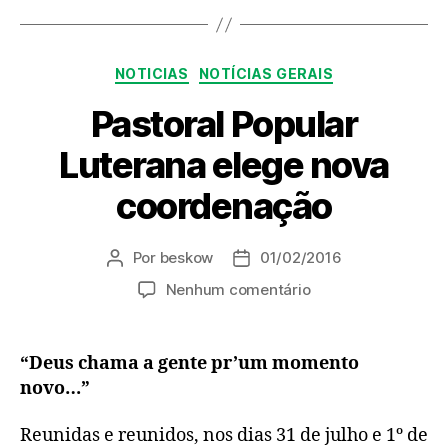
Categorias
NOTICIAS
NOTÍCIAS GERAIS
Pastoral Popular
Luterana elege nova
coordenação
Por
beskow
01/02/2016
Autor
Data
do
de
em
Nenhum comentário
post
publicação
Pastoral
Popular
Luterana
“Deus chama a gente pr’um momento
elege
novo…”
nova
coordenação
Reunidas e reunidos, nos dias 31 de julho e 1º de