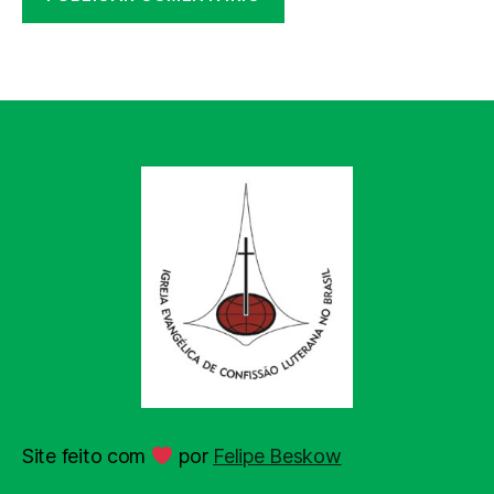
Site feito com
por
Felipe Beskow