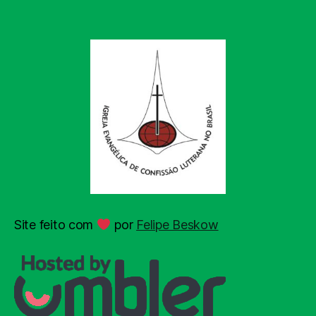
Site feito com
por
Felipe Beskow