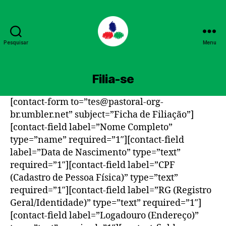
Pesquisar
Menu
PPL
Filia-se
[contact-form to=”tes@pastoral-org-
br.umbler.net” subject=”Ficha de Filiação”]
[contact-field label=”Nome Completo”
type=”name” required=”1″][contact-field
label=”Data de Nascimento” type=”text”
required=”1″][contact-field label=”CPF
(Cadastro de Pessoa Física)” type=”text”
required=”1″][contact-field label=”RG (Registro
Geral/Identidade)” type=”text” required=”1″]
[contact-field label=”Logadouro (Endereço)”